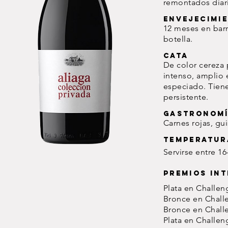
remontados diar
Envejecimi
12 meses en barri
botella.
Cata
De color cereza 
intenso, amplio 
especiado. Tien
persistente.
Gastronom
Carnes rojas, gu
Temperatur
Servirse entre 16
Premios In
Plata en Challen
Bronce en Challe
Bronce en Challe
Plata en Challen